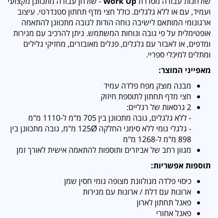
שולחנות עבודה מסדרת
Work Up
- שולחן עבודה מתכוונן מקצועי
ועמיד, עם או ללא גלגלים. כולל חצי מדף תחתון סטנדרטי. עיצוב
ארגונומי המותאם לישיבה נוחה הודות לגובה מתכוונן להתאמה
אופטימלית על פי גובה ונוחות המשתמש. ניתן להרכיב עם מגירות
ומדפים, או לאבזר עם גלגלים, פנלים מאובזרים, מחזיקי גלילים
ומתלים למיכלי ספריי.
מאפייני המוצר:
מבנה מוצק מפח פלדה עמיד
חצי מדף תחתון לתוספת חיזוק
2 גרסאות של רגליים:
- ללא גלגלים, גובה מתכוונן בין 705 מ"מ ל-1110 מ"מ
- גלגלי גומי ללא סימני החלקה 125Ø מ"מ, גובה מתכוונן בין
898 מ"מ ל-1268 מ"מ
מגוון רחב של אביזרים ותוספות להתאמה אישית לאורך זמן
תוספות אפשריות:
כיסוי פלדה מגולוונת מצופה גומי חסין שמן
ארונות עם דלת / ארונות עם מגירות
פאנל תחתון לארון
פאנל אחורי