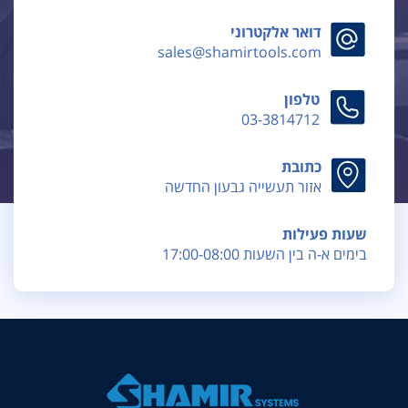
דואר אלקטרוני
sales@shamirtools.com
טלפון
03-3814712
כתובת
אזור תעשייה גבעון החדשה
שעות פעילות
בימים א-ה בין השעות 17:00-08:00